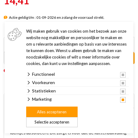
14,41
Actie geldig t/m : 01-09-2026 en zolang de voorraad strekt.
Wij maken gebruik van cookies om het bezoek aan onze
website nog makkelijker en persoonlijker te maken en
16,95
om u relevante aanbiedingen op basis van uw interesses
14,41
te kunnen doen. Wenst u alleen gebruik te maken van
noodzakelijke cookies of wilt u meer informatie over
In winkelwagen +
cookies, dan kunt u uw instellingen aanpasssen.
Niet op voorraad
Levertijd: Binnen 4 tot 7 werkdagen
Functioneel
Voorkeuren
Statistieken
Marketing
Omschrijving
Specificaties
Alles accepteren
De Riverwood Tofu kattenbakvulling wordt gemaakt van
Selectie accepteren
sojapulp, een product dat snel vocht opneemt en nare
luchtjes absorbeert. Dit zorgt ervoor dat de kattenbakvulling