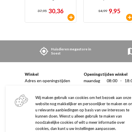
95
30,36
9,95
37,95
14,99
en
Huisdieren megastore in
Soest
Winkel
Openingstijden winkel
Adres en openingstijden
maandag
08:00
-
18:
Onze winkel
dinsdag
08:00
-
18:
Pets Health dierenkliniek
woensdag
08:00
-
18:
Wij maken gebruik van cookies om het bezoek aan onze
Aquariumhal
donderdag
08:00
-
18:
website nog makkelijker en persoonlijker te maken en o
Dogwash
vrijdag
08:00
-
18:
u relevante aanbiedingen op basis van uw interesses te
Hondentrimsalon
zaterdag
08:00
-
16:
kunnen doen. Wenst u alleen gebruik te maken van
Hondenopvoedcentrum
noodzakelijke cookies of wilt u meer informatie over
Aquariumhal
Merken
cookies, dan kunt u uw instellingen aanpasssen.
dinsdag
10:00
-
1