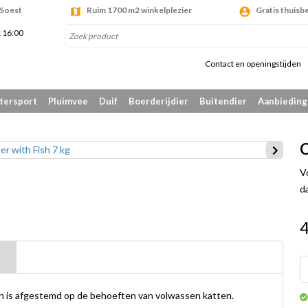
 Soest
Ruim 1700 m2 winkelplezier
Gratis thuisb
t 16:00
Contact en openingstijden
tersport
Pluimvee
Duif
Boerderijdier
Buitendier
Aanbiedin
C
V
da
en is afgestemd op de behoeften van volwassen katten.