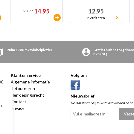
14,95
12,95
20,99
2 varianten
Ruim 1700 m2 winkelplezier
Gratis thuisbezorgd van
€75 (NL)
Klantenservice
Volg ons
00
Algemene informatie
00
Retourneren
00
Herroepingsrecht
Nieuwsbrief
00
Contact
De laatste trends, leukste activiteiten en be
m
00
Privacy
00
8:00