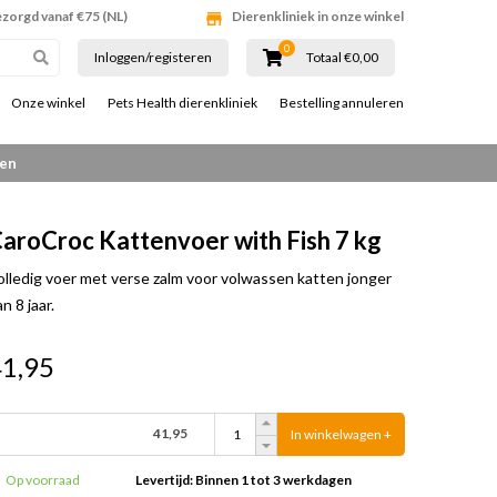
ezorgd vanaf €75 (NL)
Dierenkliniek in onze winkel
0
Inloggen/registeren
Totaal €0,00
Onze winkel
Pets Health dierenkliniek
Bestelling annuleren
gen
aroCroc Kattenvoer with Fish 7 kg
olledig voer met verse zalm voor volwassen katten jonger
n 8 jaar.
41,95
41,95
In winkelwagen +
Op voorraad
Levertijd: Binnen 1 tot 3 werkdagen