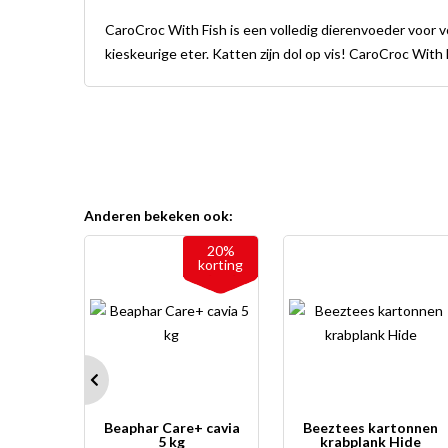
CaroCroc With Fish is een volledig dierenvoeder voor v
kieskeurige eter. Katten zijn dol op vis! CaroCroc With 
Anderen bekeken ook:
2 + 1
20%
gratis
korting
 Kat
Beaphar Care+ cavia
Beeztees kartonnen
ipacks
5 kg
krabplank Hide