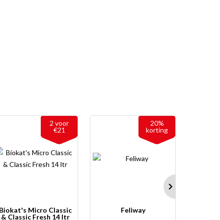
2 voor
20%
€21
korting
Biokat's Micro Classic
Feliway
Krabt
& Classic Fresh 14 ltr
Des