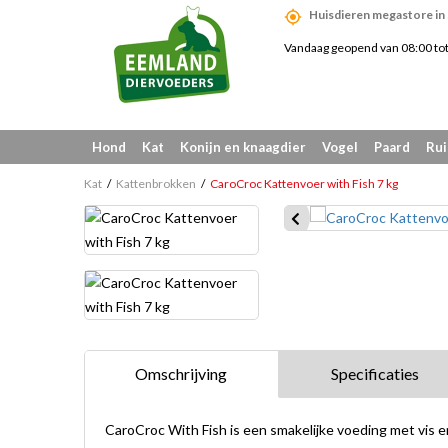
Huisdieren megastore in
Vandaag geopend van 08:00 to
Hond
Kat
Konijn en knaagdier
Vogel
Paard
Rui
Kat
Kattenbrokken
CaroCroc Kattenvoer with Fish 7 kg
Omschrijving
Specificaties
CaroCroc With Fish is een smakelijke voeding met vis 