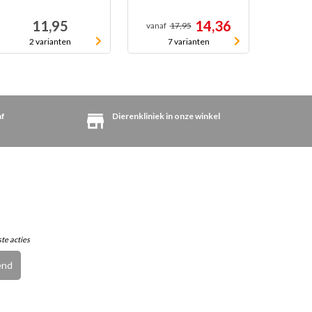
11,95
14,36
vanaf
17,95
99,
2 varianten
7 varianten
af
Dierenkliniek in onze winkel
ste acties