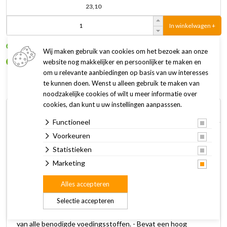
23,10
In winkelwagen +
Op voorraad
Wij maken gebruik van cookies om het bezoek aan onze
Alleen af te halen in onze winkel
website nog makkelijker en persoonlijker te maken en
om u relevante aanbiedingen op basis van uw interesses
te kunnen doen. Wenst u alleen gebruik te maken van
noodzakelijke cookies of wilt u meer informatie over
cookies, dan kunt u uw instellingen aanpasssen.
Omschrijving
Specificaties
Functioneel
Voorkeuren
Havens Gastro+ is een complete 7 mm brok met specifieke
Statistieken
kenmerken: - Bevat een speciale cocktail van o.a. natrium
Marketing
bicarbonaat, calciumcarbonaat, magnesium en een extra
probiotica om een optimale spijsvertering te helpen
Alles accepteren
ondersteunen. - Havens Gastro+ is een volwaardig
krachtvoer met een hoog gehalte aan aminozuren, vitamines
Selectie accepteren
en sporenelementen en voorziet daarmee jouw (sport)paard
van alle benodigde voedingsstoffen. - Bevat een hoog