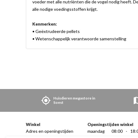
voeder met alle nutriënten die de vogel nodig heeft. 
alle nodige voedingsstoffen krijgt.
Kenmerken:
• Geëxtrudeerde pellets
• Wetenschappelijk verantwoorde samenstelling
Huisdieren megastore in
Soest
Winkel
Openingstijden winkel
Adres en openingstijden
maandag
08:00
-
18:
Onze winkel
dinsdag
08:00
-
18: