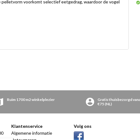
De pelletvorm voorkomt selectief eetgedrag, waardoor de vogel
Ruim 1700 m2 winkelplezier
Gratis thuisbezorgd van
€75 (NL)
Klantenservice
Volg ons
00
Algemene informatie
00
Retourneren