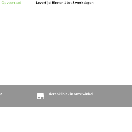
Op voorraad
Levertijd: Binnen 1 tot 3 werkdagen
af
Dierenkliniek in onze winkel