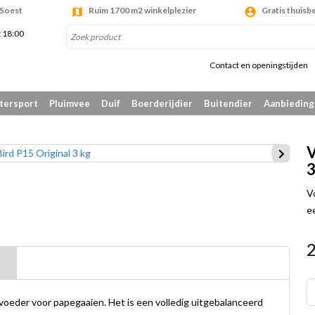
 Soest
Ruim 1700 m2 winkelplezier
Gratis thuisb
t 18:00
Contact en openingstijden
tersport
Pluimvee
Duif
Boerderijdier
Buitendier
Aanbiedin
V
3
V
e
voeder voor papegaaien. Het is een volledig uitgebalanceerd