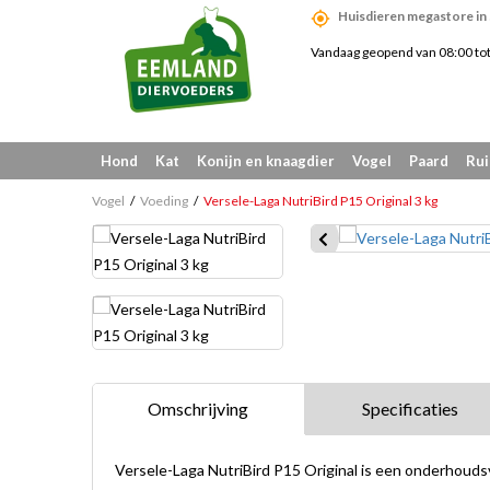
Huisdieren megastore in
Vandaag geopend van 08:00 to
Hond
Kat
Konijn en knaagdier
Vogel
Paard
Rui
Vogel
Voeding
Versele-Laga NutriBird P15 Original 3 kg
Omschrijving
Specificaties
Versele-Laga NutriBird P15 Original is een onderhouds