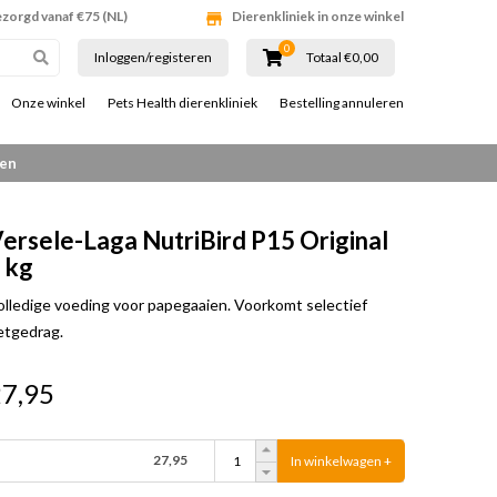
ezorgd vanaf €75 (NL)
Dierenkliniek in onze winkel
0
Inloggen/registeren
Totaal €0,00
Onze winkel
Pets Health dierenkliniek
Bestelling annuleren
gen
ersele-Laga NutriBird P15 Original
 kg
olledige voeding voor papegaaien. Voorkomt selectief
etgedrag.
27,95
27,95
In winkelwagen +